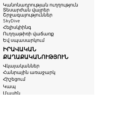
Կանոնադրության ուղղություն
Տեսարժան վայրեր
Շրջագայություններ
SkyDive
Հելիսկիինգ
Ուղղաթիռի վաճառք
Եվ սպասարկում
ԻՐԱՎԱԿԱՆ
ՔԱՂԱՔԱԿԱՆՈՒԹՅՈՒՆ
Վկայականներ
Հանրային առաջարկ
Հիշեցում
Կապ
Մասին
Կիսվեք ձեր կարծիով
Գնահատեք