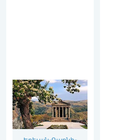
Երեւան-Գառնի-