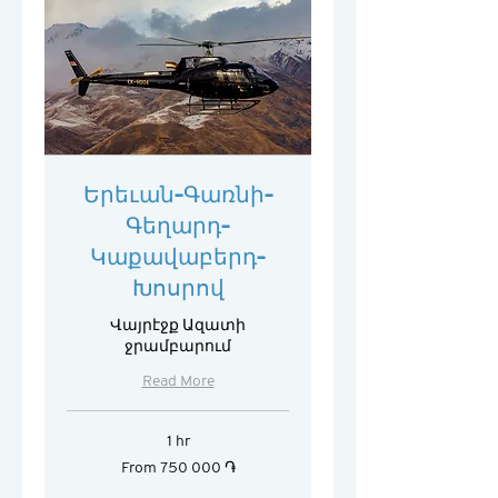
Երեւան-Գառնի-
Գեղարդ-
Կաքավաբերդ-
Խոսրով
Վայրէջք Ազատի
ջրամբարում
Read More
1 hr
From
From 750 000 ֏
750 000
հայկական