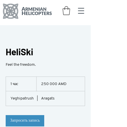
HeliSki
Feel the freedom.
250 000
армянских
1 час
1
250 000 AMD
драмов
ч
а
Yeghipatrush
|
Aragats
Запросить запись