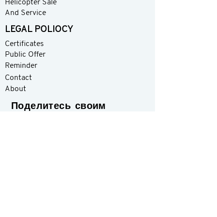
Helicopter Sale
And Service
LEGAL POLIOCY
Certificates
Public Offer
Reminder
Contact
About
Поделитесь своим
мнением
Оцените
Ваш мейл.
Что мы можем сделать для
улучшения?