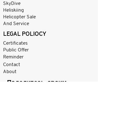
SkyDive
Heliskiing
Helicopter Sale
And Service
LEGAL POLIOCY
Certificates
Public Offer
Reminder
Contact
About
Поделитесь своим
мнением
Оцените
Ваш мейл.