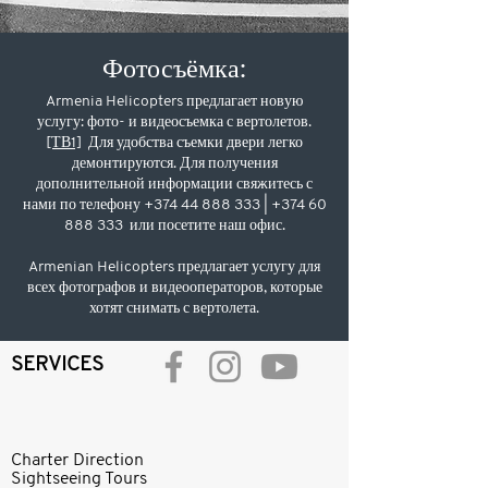
Фотосъёмка:
Armenia Helicopters предлагает новую
услугу: фото- и видеосъемка с вертолетов.
[ТВ1]
Для удобства съемки двери легко
демонтируются. Для получения
дополнительной информации свяжитесь с
нами по телефону
+374 44 888 333
| +37
4 60
888 333
или посетите наш офис.
Armenian Helicopters предлагает услугу для
всех фотографов и видеооператоров, которые
хотят снимать с вертолета.
SERVICES
Charter Direction
Sightseeing Tours