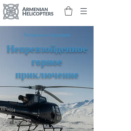
Хелиски в Армении
Непревзойденное
горное
приключение