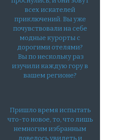
проснулись, и они зовут
всех искателей
приключений. Вы уже
почувствовали на себе
модные курорты с
дорогими отелями?
Вы по нескольку раз
изучили каждую гору в
вашем регионе?
Пришло время испытать
что-то новое, то, что лишь
немногим избранным
довелось увидеть и