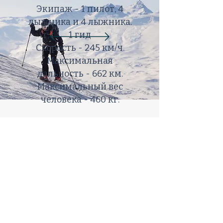
Экипаж - 1 пилот, 4
лыжника и 4 лыжника.
1 гид
Скорость - 245 км/ч.
Максимальная
дальность - 662 км.
Максимальный вес
человека - 460 кг.